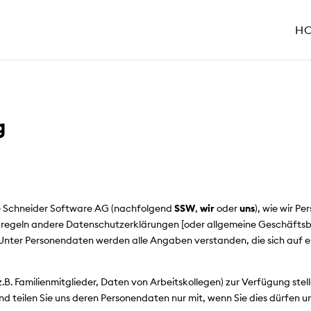
H
g
die Schneider Software AG (nachfolgend
SSW
,
wir
oder
uns
), wie wir P
alls regeln andere Datenschutzerklärungen [oder allgemeine Geschäf
 Unter Personendaten werden alle Angaben verstanden, die sich auf 
. Familienmitglieder, Daten von Arbeitskollegen) zur Verfügung stellen
 teilen Sie uns deren Personendaten nur mit, wenn Sie dies dürfen u