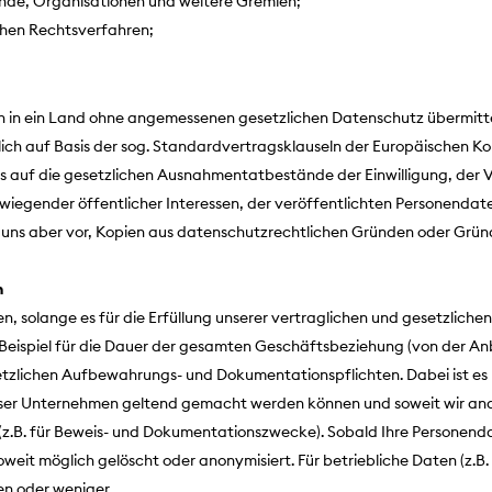
nde, Organisationen und weitere Gremien;
chen Rechtsverfahren;
en in ein Land ohne angemessenen gesetzlichen Datenschutz übermittel
ch auf Basis der sog. Standardvertragsklauseln der Europäischen Kom
 auf die gesetzlichen Ausnahmentatbestände der Einwilligung, der 
egender öffentlicher Interessen, der veröffentlichten Personendate
en uns aber vor, Kopien aus datenschutzrechtlichen Gründen oder Gr
n
, solange es für die Erfüllung unserer vertraglichen und gesetzlichen
um Beispiel für die Dauer der gesamten Geschäftsbeziehung (von der 
tzlichen Aufbewahrungs- und Dokumentationspflichten. Dabei ist es m
er Unternehmen geltend gemacht werden können und soweit wir ander
 (z.B. für Beweis- und Dokumentationszwecke). Sobald Ihre Personen
soweit möglich gelöscht oder anonymisiert. Für betriebliche Daten (z.B
n oder weniger.