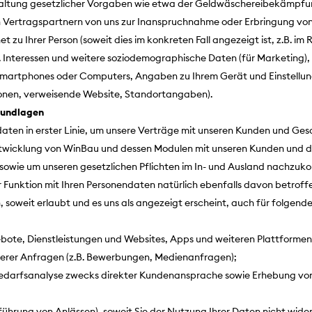
haltung gesetzlicher Vorgaben wie etwa der Geldwäschereibekämpfu
 Vertragspartnern von uns zur Inanspruchnahme oder Erbringung von L
 zu Ihrer Person (soweit dies im konkreten Fall angezeigt ist, z.B. 
gf. Interessen und weitere soziodemographische Daten (für Marketin
 Smartphones oder Computers, Angaben zu Ihrem Gerät und Einstellun
ionen, verweisende Website, Standortangaben).
rundlagen
ten in erster Linie, um unsere Verträge mit unseren Kunden und Ge
twicklung von WinBau und dessen Modulen mit unseren Kunden und d
sowie um unseren gesetzlichen Pflichten im In- und Ausland nachzuk
er Funktion mit Ihren Personendaten natürlich ebenfalls davon betroff
 soweit erlaubt und es uns als angezeigt erscheint, auch für folgen
te, Dienstleistungen und Websites, Apps und weiteren Plattformen, 
erer Anfragen (z.B. Bewerbungen, Medienanfragen);
edarfsanalyse zwecks direkter Kundenansprache sowie Erhebung von
ührung von Anlässen), soweit Sie der Nutzung Ihrer Daten nicht wide