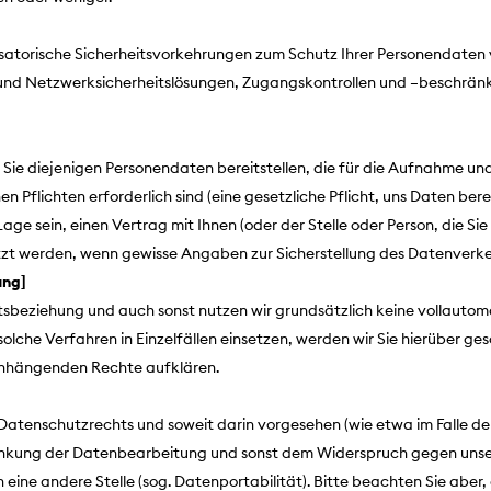
satorische Sicherheitsvorkehrungen zum Schutz Ihrer Personendaten 
- und Netzwerksicherheitslösungen, Zugangskontrollen und –beschrä
n
ie diejenigen Personendaten bereitstellen, die für die Aufnahme u
 Pflichten erforderlich sind (eine gesetzliche Pflicht, uns Daten bere
Lage sein, einen Vertrag mit Ihnen (oder der Stelle oder Person, die Sie
t werden, wenn gewisse Angaben zur Sicherstellung des Datenverkehrs
ung]
beziehung und auch sonst nutzen wir grundsätzlich keine vollautom
solche Verfahren in Einzelfällen einsetzen, werden wir Sie hierüber ges
enhängenden Rechte aufklären.
atenschutzrechts und soweit darin vorgesehen (wie etwa im Falle d
ränkung der Datenbearbeitung und sonst dem Widerspruch gegen un
ne andere Stelle (sog. Datenportabilität). Bitte beachten Sie aber, d