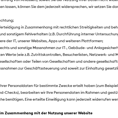
assen, können Sie dem jederzeit widersprechen, wir setzen Sie dann
achtung;
rteidigung in Zusammenhang mit rechtlichen Streitigkeiten und beh
und sonstigem Fehlverhalten (z.B. Durchführung interner Untersuch
re der IT, unserer Websites, Apps und weiteren Plattformen;
ts und sonstige Massnahmen zur IT-, Gebäude- und Anlagesicherhei
 Werte (wie z.B. Zutrittskontrollen, Besucherlisten, Netzwerk- und 
sellschaften oder Teilen von Gesellschaften und andere gesellschaf
snahmen zur Geschäftssteuerung und soweit zur Einhaltung gesetzlic
g Ihrer Personaldaten für bestimmte Zwecke erteilt haben (zum Beispie
-Checks), bearbeiten wir Ihre Personendaten im Rahmen und gestützt 
e benötigen. Eine erteilte Einwilligung kann jederzeit widerrufen we
n im Zusammenhang mit der Nutzung unserer Website