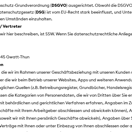
enschutz-Grundverordnung (
DSGVO
) ausgerichtet. Obwohl die DSGVO 
Datenschutzgesetz (
DSG
) ist vom EU-Recht stark beeinflusst, und Un
en Umständen einzuhalten.
/ Vertreter
wir hier beschreiben, ist SSW. Wenn Sie datenschutzrechtliche Anlieg
3645 Gwatt-Thun
en
en, die wir im Rahmen unserer Geschäftsbeziehung mit unseren Kunde
der die wir beim Betrieb unserer Websites, Apps und weiteren Anwen
glichen Quellen (z.B. Betreibungsregister, Grundbücher, Handelsregis
ssen die Kategorien von Personendaten, die wir von Dritten über Sie 
it behördlichen und gerichtlichen Verfahren erfahren, Angaben im 
 Geschäfte mit Ihrem Arbeitgeber abschliessen und abwickeln können),
oweit wir mit Ihnen persönlich Geschäfte abwickeln), Angaben über Si
r Verträge mit Ihnen oder unter Einbezug von Ihnen abschliessen oder 