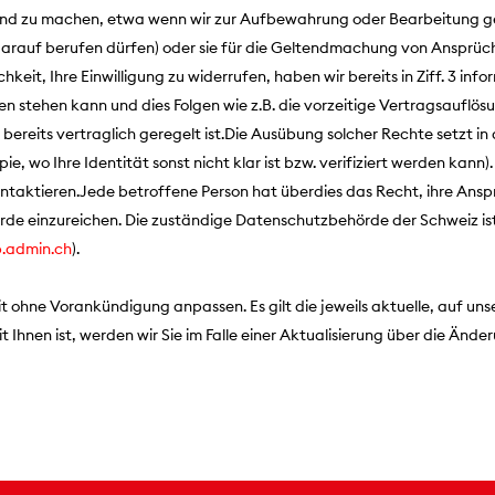
nd zu machen, etwa wenn wir zur Aufbewahrung oder Bearbeitung gew
arauf berufen dürfen) oder sie für die Geltendmachung von Ansprüchen
hkeit, Ihre Einwilligung zu widerrufen, haben wir bereits in Ziff. 3 inf
n stehen kann und dies Folgen wie z.B. die vorzeitige Vertragsauflö
t bereits vertraglich geregelt ist.Die Ausübung solcher Rechte setzt in 
ie, wo Ihre Identität sonst nicht klar ist bzw. verifiziert werden kan
ontaktieren.Jede betroffene Person hat überdies das Recht, ihre Ansp
e einzureichen. Die zuständige Datenschutzbehörde der Schweiz is
.admin.ch
).
 ohne Vorankündigung anpassen. Es gilt die jeweils aktuelle, auf unse
 Ihnen ist, werden wir Sie im Falle einer Aktualisierung über die Änd