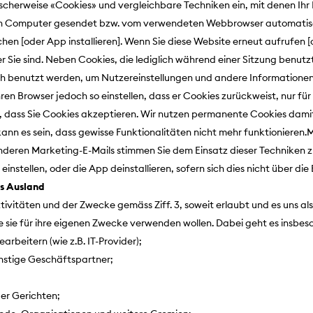
scherweise «Cookies» und vergleichbare Techniken ein, mit denen Ihr B
n Ihren Computer gesendet bzw. vom verwendeten Webbrowser automati
hen [oder App installieren]. Wenn Sie diese Website erneut aufrufen [
er Sie sind. Neben Cookies, die lediglich während einer Sitzung benu
h benutzt werden, um Nutzereinstellungen und andere Informationen ü
en Browser jedoch so einstellen, dass er Cookies zurückweist, nur für 
lt, dass Sie Cookies akzeptieren. Wir nutzen permanente Cookies damit
kann es sein, dass gewisse Funktionalitäten nicht mehr funktionieren
nderen Marketing-E-Mails stimmen Sie dem Einsatz dieser Techniken zu
stellen, oder die App deinstallieren, sofern sich dies nicht über die 
s Ausland
vitäten und der Zwecke gemäss Ziff. 3, soweit erlaubt und es uns als
il sie sie für ihre eigenen Zwecke verwenden wollen. Dabei geht es insb
earbeitern (wie z.B. IT-Provider);
nstige Geschäftspartner;
er Gerichten;