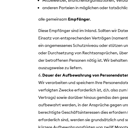
Mitbewerber, Branchenorganisationen, Verbä
anderen Parteien in möglichen oder tatsächli
alle gemeinsam
Empfänger
.
Diese Empfänger sind im Inland. Sollten wir Dat
Einsatz von entsprechenden Verträgen (namentli
ein angemessenes Schutzniveau oder stützen uns
oder Durchsetzung von Rechtsansprüchen, überwi
der betroffenen Personen nötig ist. Wir behalt
auszugsweise zu liefern.
Dauer der Aufbewahrung von Personendate
Wir verarbeiten und speichern Ihre Personendaten
verfolgten Zwecke erforderlich ist, d.h. also z
Vertrags) sowie darüber hinaus gemäss den gese
aufbewahrt werden, in der Ansprüche gegen uns
berechtigte Geschäftsinteressen dies erfordern
erforderlich sind, werden sie grundsätzlich und 
kürzere Aufbewahrungsfristen von zwölf Monate