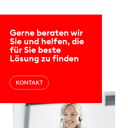
Gerne beraten wir
Sie und helfen, die
für Sie beste
Lösung zu finden
KONTAKT